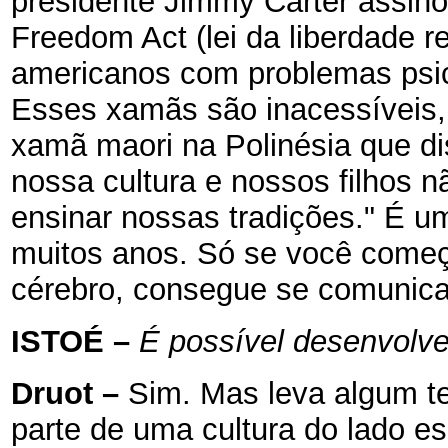
presidente Jimmy Carter assino
Freedom Act (lei da liberdade r
americanos com problemas psico
Esses xamãs são inacessíveis, 
xamã maori na Polinésia que di
nossa cultura e nossos filhos 
ensinar nossas tradições." É u
muitos anos. Só se você começa
cérebro, consegue se comunica
ISTOÉ
–
É possível desenvolver
Druot
–
Sim. Mas leva algum t
parte de uma cultura do lado e