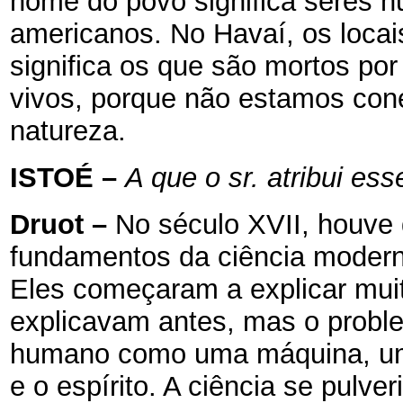
nome do povo significa seres
americanos. No Havaí, os loca
significa os que são mortos po
vivos, porque não estamos cone
natureza.
ISTOÉ
–
A que o sr. atribui ess
Druot
–
No século XVII, houve 
fundamentos da ciência modern
Eles começaram a explicar mu
explicavam antes, mas o proble
humano como uma máquina, um 
e o espírito. A ciência se pulv