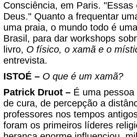
Consciência, em Paris. "Essas
Deus." Quanto a frequentar uma 
uma praia, o mundo todo é uma 
Brasil, para dar workshops sob
livro,
O físico, o xamã e o míst
entrevista.
ISTOÉ
–
O que é um xamã?
Patrick Druot
–
É uma pessoa i
de cura, de percepção a distân
professores nos tempos antigos
foram os primeiros líderes relig
herança enorme influenciou, mil