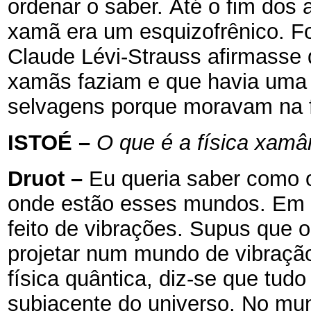
ordenar o saber.
Até o fim dos 
xamã era um esquizofrênico. Fo
Claude Lévi-Strauss afirmasse
xamãs faziam e que havia uma 
selvagens porque moravam na f
ISTOÉ
–
O que é a física xamâ
Druot
–
Eu queria saber como 
onde estão esses mundos. Em f
feito de vibrações. Supus que
projetar num mundo de vibraçã
física quântica, diz-se que tud
subjacente do universo. No m